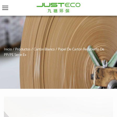
Inicio
/
Productos
/
Cartón Blanco
/
Papel De Cartón Recubierto De
PP/PE Serie E+