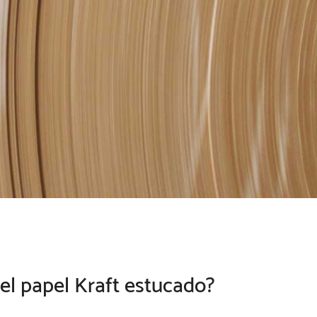
 el papel Kraft estucado?