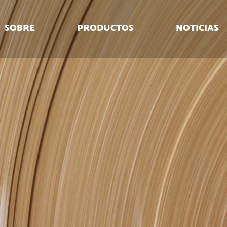
SOBRE
PRODUCTOS
NOTICIAS