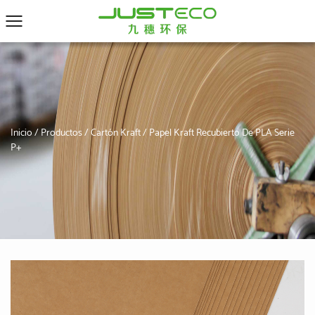
Inicio
/
Productos
/
Cartón Kraft
/
Papel Kraft Recubierto De PLA Serie
P+