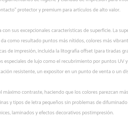
ontacto" protector y premium para artículos de alto valor.
 con sus excepcionales características de superficie. La super
to da como resultado puntos más nítidos, colores más vibrant
 de impresión, incluida la litografía offset (para tiradas gra
dos especiales de lujo como el recubrimiento por puntos UV y
tación resistente, un expositor en un punto de venta o un d
a el máximo contraste, haciendo que los colores parezcan más
finas y tipos de letra pequeños sin problemas de difuminado
nices, laminados y efectos decorativos postimpresión.