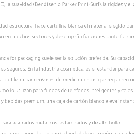
E), la suavidad (Bendtsen o Parker Print-Surf), la rigidez y el
idad estructural hace
cartulina blanca
el material elegido p
ación en muchos sectores y desempeña funciones tanto funci
lanca for packaging
suele ser la solución preferida. Su capaci
res seguros. En la industria cosmética, es el estándar para 
 lo utilizan para envases de medicamentos que requieren una 
umo lo utilizan para fundas de teléfonos inteligentes y caja
ces y bebidas premium, una caja de cartón blanco eleva insta
para acabados metálicos, estampados y de alto brillo.
reglamentarios de higiene y claridad de impresión para info