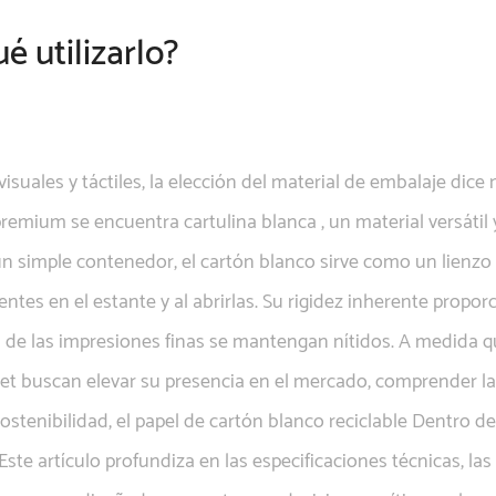
é utilizarlo?
uales y táctiles, la elección del material de embalaje dice
e premium se encuentra
cartulina blanca
,
un material versátil
un simple contenedor, el cartón blanco sirve como un lienzo
entes en el estante y al abrirlas. Su rigidez inherente propo
es de las impresiones finas se mantengan nítidos. A medida q
met buscan elevar su presencia en el mercado, comprender la
ostenibilidad, el papel de
cartón blanco reciclable
Dentro de
e artículo profundiza en las especificaciones técnicas, las a