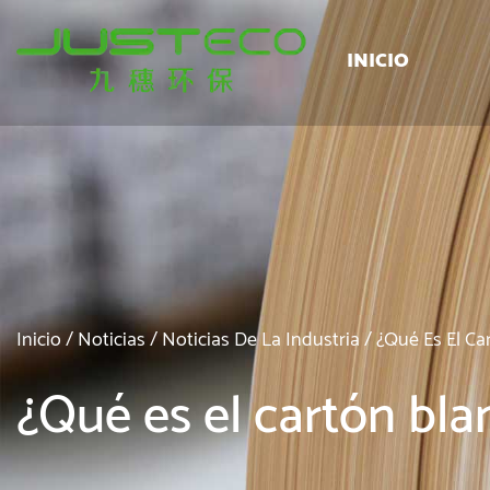
INICIO
Inicio
/
Noticias
/
Noticias De La Industria
/
¿Qué Es El Ca
¿Qué es el cartón blan