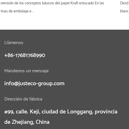
as
Desde una perspectiva de ciencia de materiales y adquisiciones, cartuli
blanca es...
Llámenos
+86-17681768990
Mándenos un mensaje
info@justeco-group.com
Dirección de fábrica
#99, calle. Keji, ciudad de Longgang, provincia
de Zhejiang, China